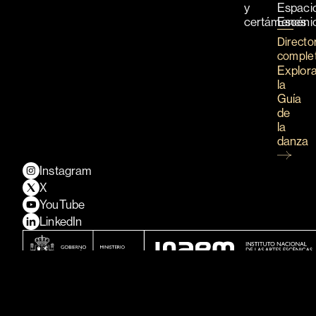
y
Espaci
certámenes
Escéni
Directo
comple
Explor
la
Guía
de
la
danza
Instagram
X
YouTube
LinkedIn