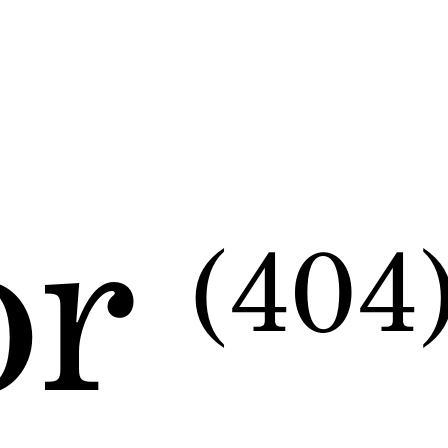
or
(404