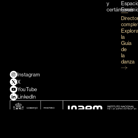
y
Espaci
certámenes
Escéni
Directo
comple
Explor
la
Guía
de
la
danza
Instagram
X
YouTube
LinkedIn