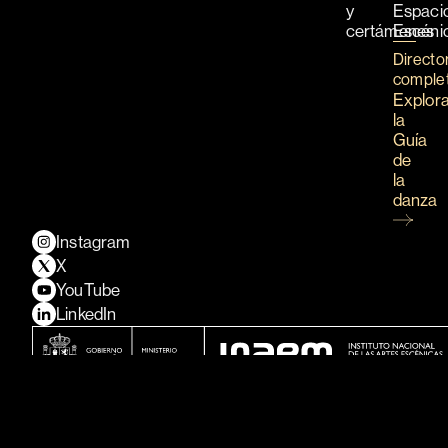
y
Espaci
certámenes
Escéni
Directo
comple
Explor
la
Guía
de
la
danza
Instagram
X
YouTube
LinkedIn