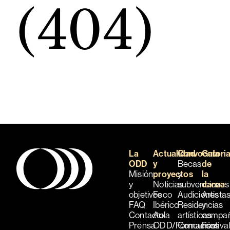
(404)
La
Actualidad
Convocatori
Guía
ODD
y
Becas
de
Misión
proyectos
y
la
y
Noticias
subvenciones
danza
objetivos
Foco
Audiciones
Artista
FAQ
Ibérico
Residencias
y
Contacto
Aula
artísticas
compañ
Prensa
ODD/Formación
Concursos
Festiva