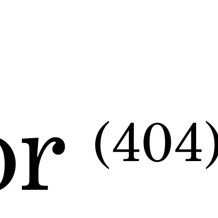
or
(404