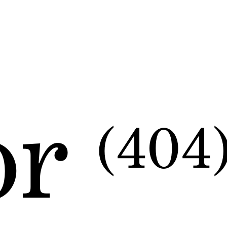
or
(404