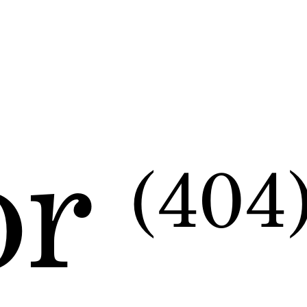
or
(404