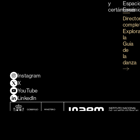
y
Espaci
certámenes
Escéni
Directo
comple
Explor
la
Guía
de
la
danza
Instagram
X
YouTube
LinkedIn