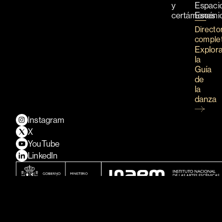
y
Espaci
certámenes
Escéni
Directo
comple
Explor
la
Guía
de
la
danza
Instagram
X
YouTube
LinkedIn