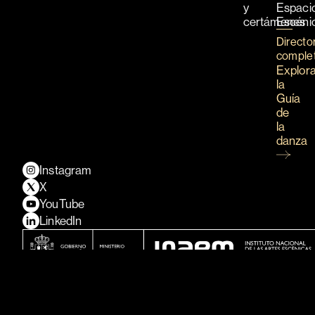
y
Espaci
certámenes
Escéni
Directo
comple
Explor
la
Guía
de
la
danza
Instagram
X
YouTube
LinkedIn