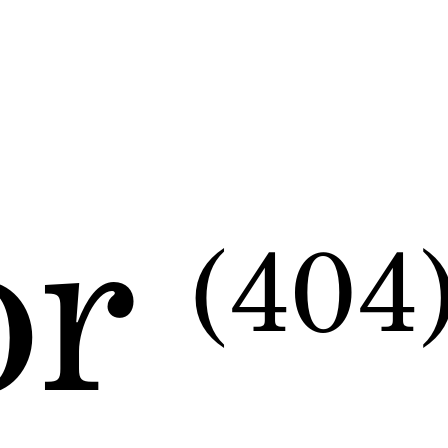
or
(404