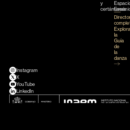
y
Espaci
certámenes
Escéni
Directo
comple
Explor
la
Guía
de
la
danza
Instagram
X
YouTube
LinkedIn