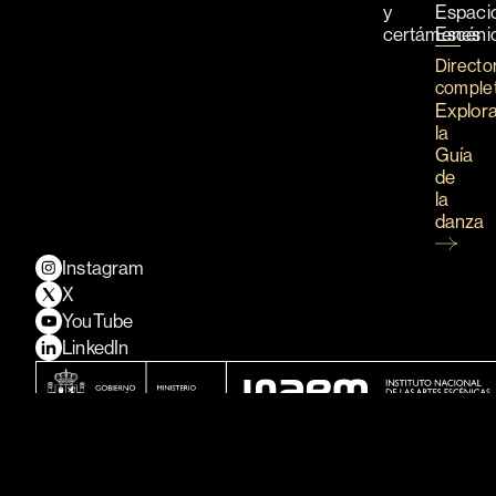
y
Espaci
certámenes
Escéni
Directo
comple
Explor
la
Guía
de
la
danza
Instagram
X
YouTube
LinkedIn