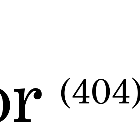
or
(404