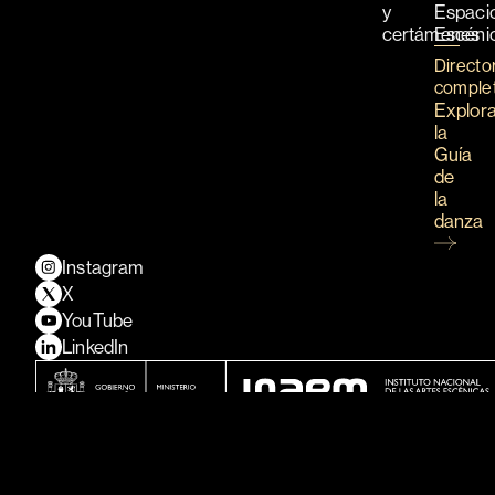
y
Espaci
certámenes
Escéni
Directo
comple
Explor
la
Guía
de
la
danza
Instagram
X
YouTube
LinkedIn