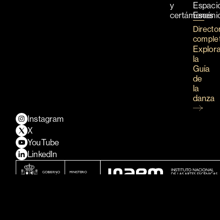
y
Espaci
certámenes
Escéni
Directo
comple
Explor
la
Guía
de
la
danza
Instagram
X
YouTube
LinkedIn