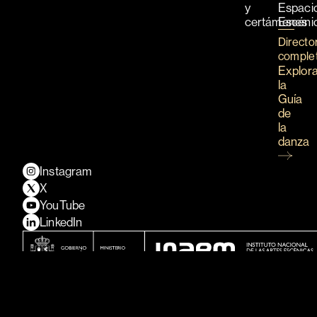
y
Espaci
certámenes
Escéni
Directo
comple
Explor
la
Guía
de
la
danza
Instagram
X
YouTube
LinkedIn