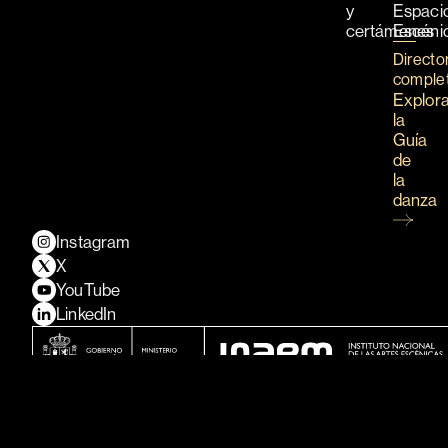
y
Espaci
certámenes
Escéni
Directo
comple
Explor
la
Guía
de
la
danza
Instagram
X
YouTube
LinkedIn