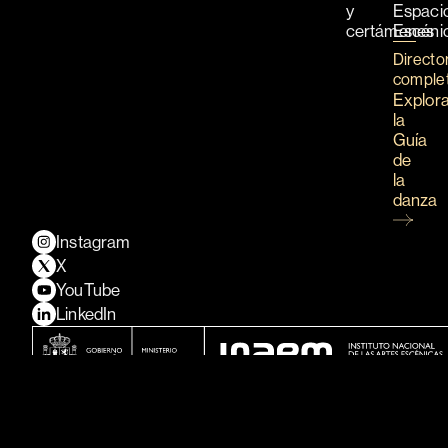
y
Espaci
certámenes
Escéni
Directo
comple
Explor
la
Guía
de
la
danza
Instagram
X
YouTube
LinkedIn