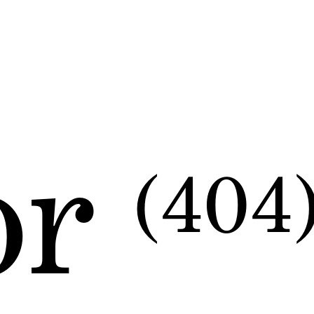
or
(404