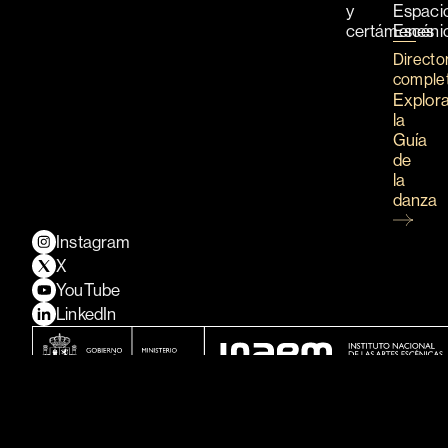
y
Espaci
certámenes
Escéni
Directo
comple
Explor
la
Guía
de
la
danza
Instagram
X
YouTube
LinkedIn