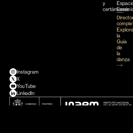
y
Espaci
certámenes
Escéni
Directo
comple
Explor
la
Guía
de
la
danza
Instagram
X
YouTube
LinkedIn