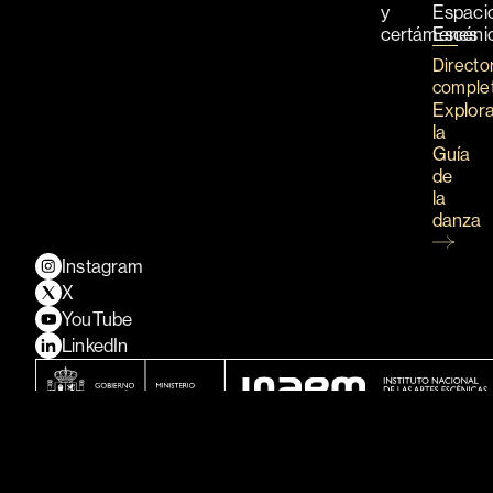
y
Espaci
certámenes
Escéni
Directo
comple
Explor
la
Guía
de
la
danza
Instagram
X
YouTube
LinkedIn