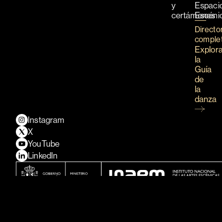
y
Espaci
certámenes
Escéni
Directo
comple
Explor
la
Guía
de
la
danza
Instagram
X
YouTube
LinkedIn