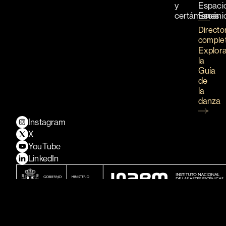
y
Espaci
certámenes
Escéni
Directo
comple
Explor
la
Guía
de
la
danza
Instagram
X
YouTube
LinkedIn