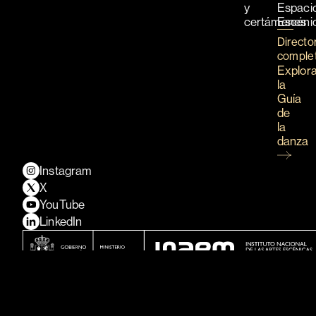
y
Espaci
certámenes
Escéni
Directo
comple
Explor
la
Guía
de
la
danza
Instagram
X
YouTube
LinkedIn