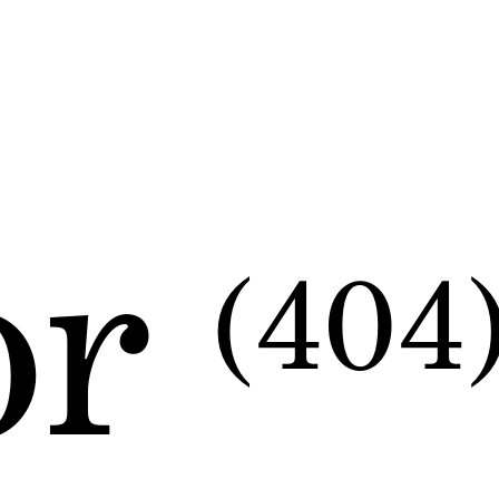
or
(404