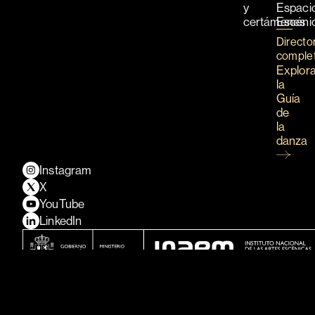
y
Espaci
certámenes
Escéni
Directo
comple
Explor
la
Guía
de
la
danza
Instagram
X
YouTube
LinkedIn