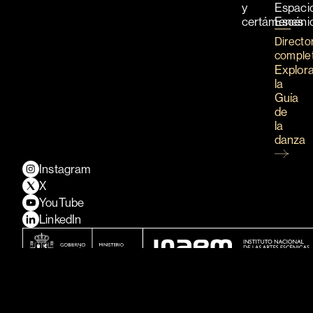
y
Espaci
certámenes
Escéni
Directo
comple
Explor
la
Guía
de
la
danza
Instagram
X
YouTube
LinkedIn