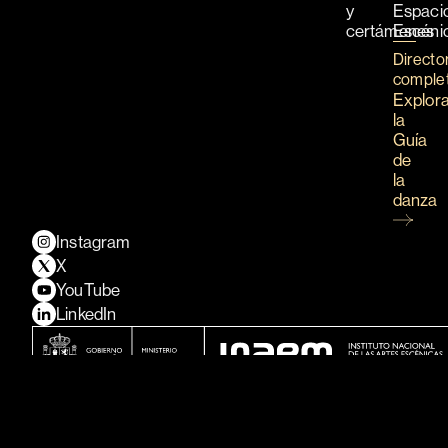
y
Espaci
certámenes
Escéni
Directo
comple
Explor
la
Guía
de
la
danza
Instagram
X
YouTube
LinkedIn