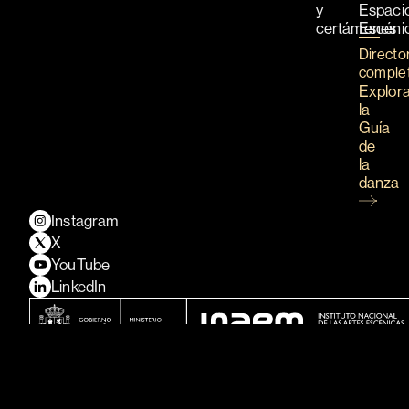
y
Espaci
certámenes
Escéni
Directo
comple
Explor
la
Guía
de
la
danza
Instagram
X
YouTube
LinkedIn