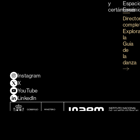
y
Espaci
certámenes
Escéni
Directo
comple
Explor
la
Guía
de
la
danza
Instagram
X
YouTube
LinkedIn