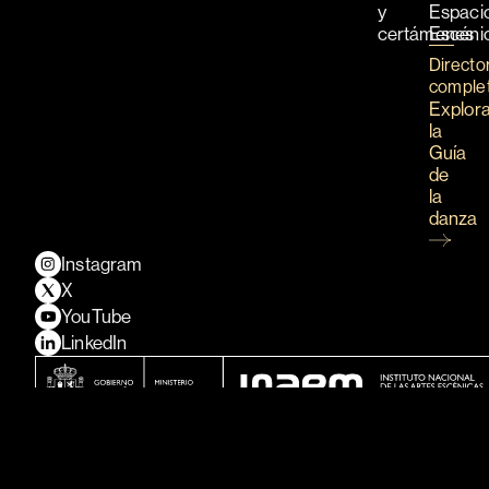
y
Espaci
certámenes
Escéni
Directo
comple
Explor
la
Guía
de
la
danza
Instagram
X
YouTube
LinkedIn