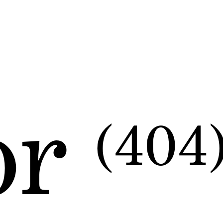
or
(404