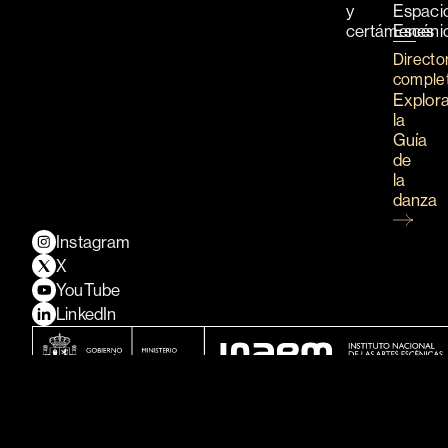
y
Espaci
certámenes
Escéni
Directo
comple
Explor
la
Guía
de
la
danza
Instagram
X
YouTube
LinkedIn