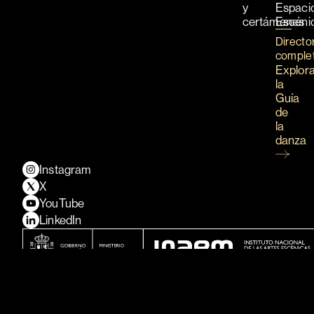
y
Espaci
certámenes
Escéni
Directo
comple
Explor
la
Guía
de
la
danza
Instagram
X
YouTube
LinkedIn