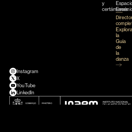
y
Espaci
certámenes
Escéni
Directo
comple
Explor
la
Guía
de
la
danza
Instagram
X
YouTube
LinkedIn