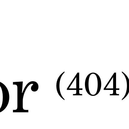
or
(404