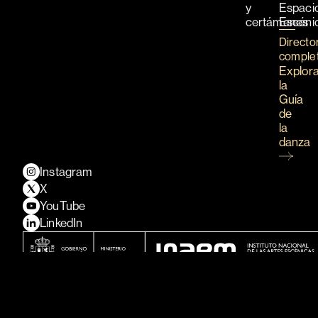
y
Espaci
certámenes
Escéni
Directo
comple
Explor
la
Guía
de
la
danza
Instagram
X
YouTube
LinkedIn