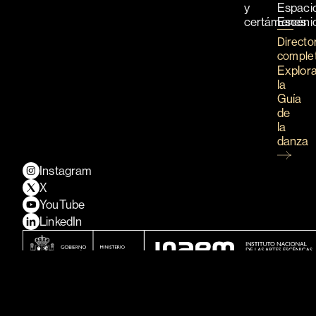
y
Espaci
certámenes
Escéni
Directo
comple
Explor
la
Guía
de
la
danza
Instagram
X
YouTube
LinkedIn