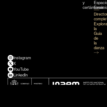
y
Espaci
certámenes
Escéni
Directo
comple
Explor
la
Guía
de
la
danza
Instagram
X
YouTube
LinkedIn