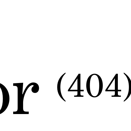
or
(404