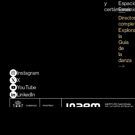
y
Espaci
certámenes
Escéni
Directo
comple
Explor
la
Guía
de
la
danza
Instagram
X
YouTube
LinkedIn