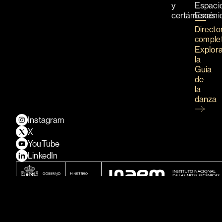
y
Espaci
certámenes
Escéni
Directo
comple
Explor
la
Guía
de
la
danza
Instagram
X
YouTube
LinkedIn