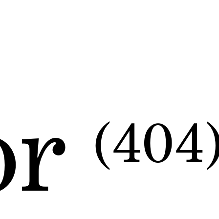
or
(404