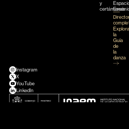
y
Espaci
certámenes
Escéni
Directo
comple
Explor
la
Guía
de
la
danza
Instagram
X
YouTube
LinkedIn