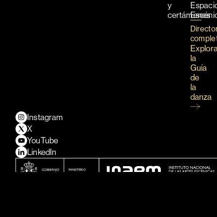
y
Espaci
certámenes
Escéni
Directo
comple
Explor
la
Guía
de
la
danza
Instagram
X
YouTube
LinkedIn