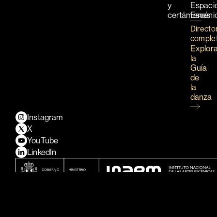
y
Espaci
certámenes
Escéni
Directo
comple
Explor
la
Guía
de
la
danza
Instagram
X
YouTube
LinkedIn