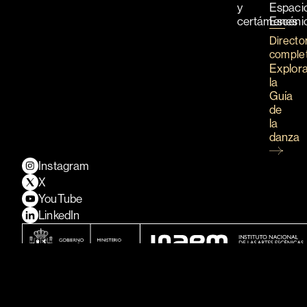
y
Espaci
certámenes
Escéni
Directo
comple
Explor
la
Guía
de
la
danza
Instagram
X
YouTube
LinkedIn